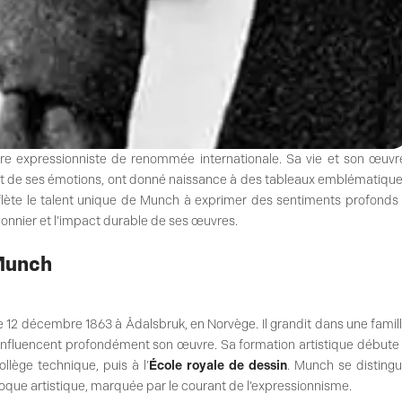
e expressionniste de renommée internationale. Sa vie et son œuvr
et de ses émotions, ont donné naissance à des tableaux emblématiqu
reflète le talent unique de Munch à exprimer des sentiments profonds
pionnier et l’impact durable de ses œuvres.
 Munch
 le 12 décembre 1863 à Ådalsbruk, en Norvège. Il grandit dans une famil
 influencent profondément son œuvre. Sa formation artistique débute
ollège technique, puis à l’
École royale de dessin
. Munch se disting
ue artistique, marquée par le courant de l’expressionnisme.