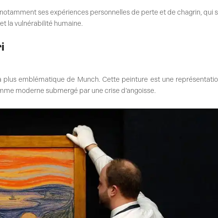
t, notamment ses expériences personnelles de perte et de chagrin, qui 
et la vulnérabilité humaine.
i
la plus emblématique de Munch. Cette peinture est une représentati
l’homme moderne submergé par une crise d’angoisse.