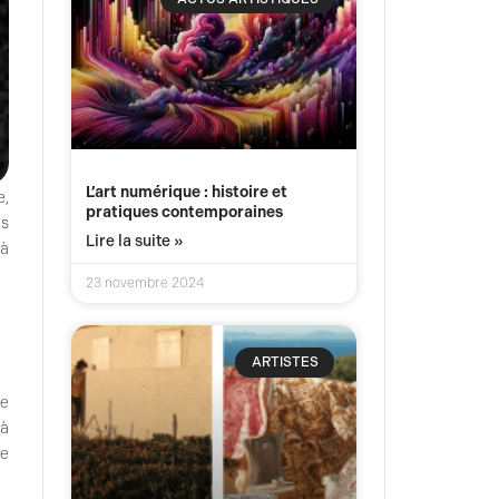
L’art numérique : histoire et
e,
pratiques contemporaines
es
Lire la suite »
 à
23 novembre 2024
ARTISTES
le
 à
ue