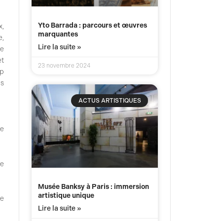
Yto Barrada : parcours et œuvres
x,
marquantes
e,
Lire la suite »
le
et
23 novembre 2024
up
es
ACTUS ARTISTIQUES
me
de
Musée Banksy à Paris : immersion
artistique unique
de
Lire la suite »