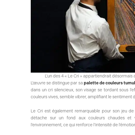
L’un des 4 « Le Cri » appartiendrait désormais
L’œuvre se distingue par sa
palette de couleurs tumu
dans un cri silencieux, son visage se tordant sous l’
couleurs vives, semble vibrer, amplifiant le sentiment d
Le Cri est également remarquable pour son jeu de co
détache sur un fond aux couleurs chaudes et vi
l’environnement, ce qui renforce l’intensité de l’émotio