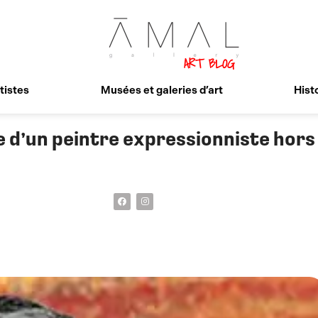
tistes
Musées et galeries d’art
Histo
e d’un peintre expressionniste hor
F
I
a
n
c
s
e
t
b
a
o
g
o
r
k
a
m