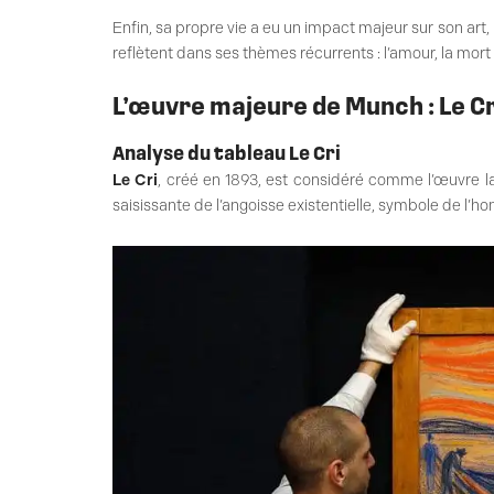
Enfin, sa propre vie a eu un impact majeur sur son ar
reflètent dans ses thèmes récurrents : l’amour, la mort 
L’œuvre majeure de Munch : Le Cr
Analyse du tableau Le Cri
Le Cri
, créé en 1893, est considéré comme l’œuvre 
saisissante de l’angoisse existentielle, symbole de 