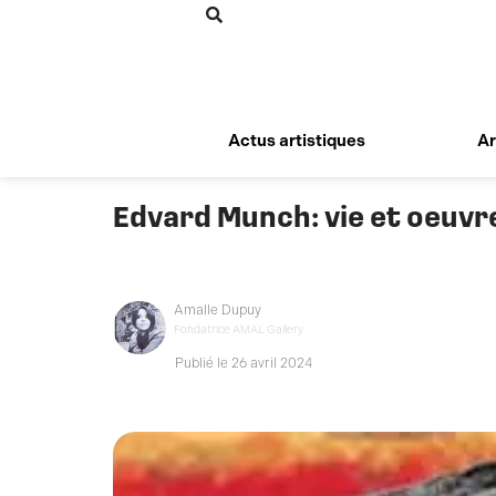
Aller
au
contenu
Actus artistiques
Ar
Edvard Munch: vie et oeuvr
Amalle Dupuy
Fondatrice AMAL Gallery
Publié le 26 avril 2024