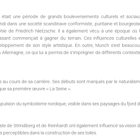
tait une période de grands bouleversements culturels et sociau
di dans une société scandinave conformiste, puritaine et bourgeois
phie de Friedrich Nietzsche. Il a également vécu à une époque où 
ssant commençait à gagner du terrain. Ces influences culturelles 
veloppement de son style artistique. En outre, Munch s’est beauco
llemagne, ce qui lui a permis de s’imprégner de différents context
es au cours de sa carrière. Ses débuts sont marqués par le naturalis
que sa première œuvre « La Seine ».
 l’impulsion du symbolisme nordique, visible dans ses paysages du fjord 
miste de Strindberg et de Reinhardt ont également influencé sa vision 
 perceptibles dans la construction de ses toiles.