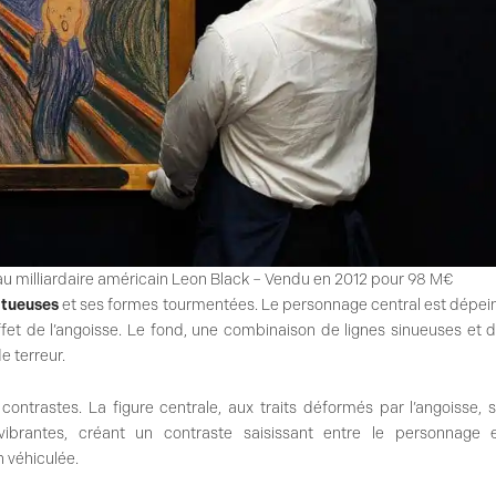
 au milliardaire américain Leon Black – Vendu en 2012 pour 98 M€
ltueuses
et ses formes tourmentées. Le personnage central est dépei
effet de l’angoisse. Le fond, une combinaison de lignes sinueuses et 
e terreur.
ntrastes. La figure centrale, aux traits déformés par l’angoisse, 
brantes, créant un contraste saisissant entre le personnage 
n véhiculée.