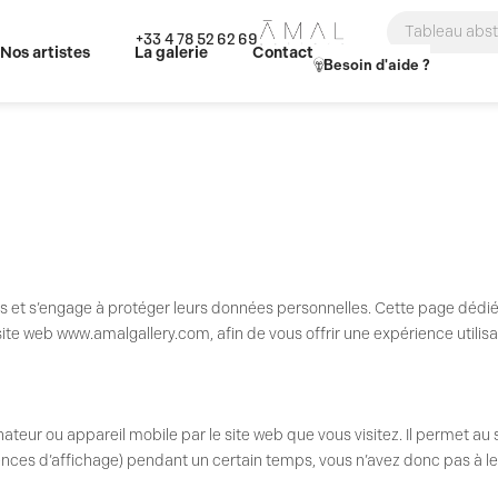
Search
+33 4 78 52 62 69
...
Nos artistes
La galerie
Contact
Besoin d'aide ?
urs et s’engage à protéger leurs données personnelles. Cette page dédiée
site web
www.amalgallery.com
, afin de vous offrir une expérience utili
inateur ou appareil mobile par le site web que vous visitez. Il permet au
férences d’affichage) pendant un certain temps, vous n’avez donc pas à le