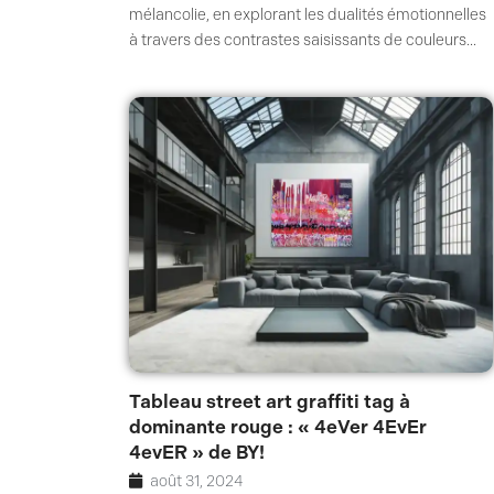
mélancolie, en explorant les dualités émotionnelles
à travers des contrastes saisissants de couleurs...
Tableau street art graffiti tag à
dominante rouge : « 4eVer 4EvEr
4evER » de BY!
août 31, 2024