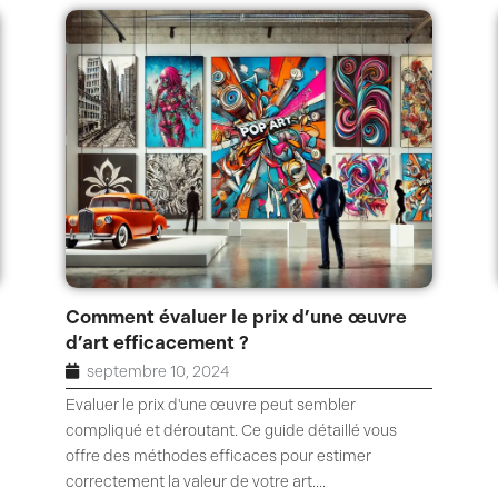
P
P
P
a
a
a
g
g
g
e
e
e
Comment évaluer le prix d’une œuvre
d’art efficacement ?
septembre 10, 2024
Evaluer le prix d'une œuvre peut sembler
compliqué et déroutant. Ce guide détaillé vous
offre des méthodes efficaces pour estimer
correctement la valeur de votre art....