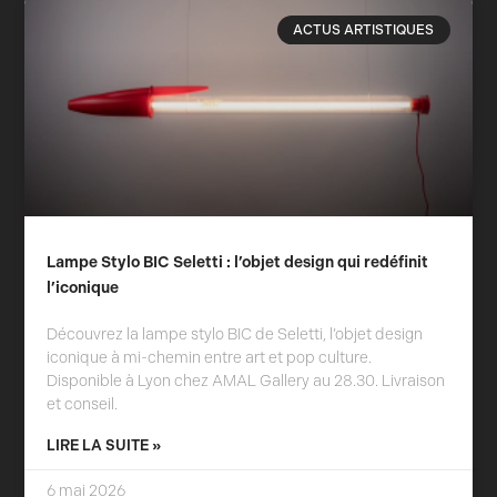
ACTUS ARTISTIQUES
Lampe Stylo BIC Seletti : l’objet design qui redéfinit
l’iconique
Découvrez la lampe stylo BIC de Seletti, l’objet design
iconique à mi-chemin entre art et pop culture.
Disponible à Lyon chez AMAL Gallery au 28.30. Livraison
et conseil.
LIRE LA SUITE »
6 mai 2026