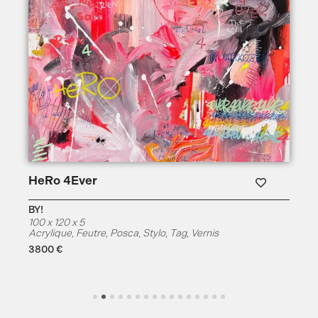
HeRo 4Ever
BY!
100 x 120 x 5
Acrylique
,
Feutre
,
Posca
,
Stylo
,
Tag
,
Vernis
3800
€