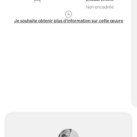
interprète, laissant une impression durable de confrontation
Non encadrée
avec
le beau, le brut et le réel
. L’art de BY! est un
miroir de la
complexité de l’existence humaine
, capturé avec audace et
Je souhaite obtenir plus d'information sur cette œuvre
originalité sur la toile, tout en rendant hommage à l’énergie et à
l’esprit du street art.