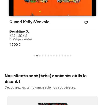
Quand Kelly S’envole
Géraldine G.
100 x 80 x 5
Collage
,
Feutre
4500
€
Nos clients sont (très) contents et ils le
disent !
Découvrez les témoignages de nos acquéreurs.