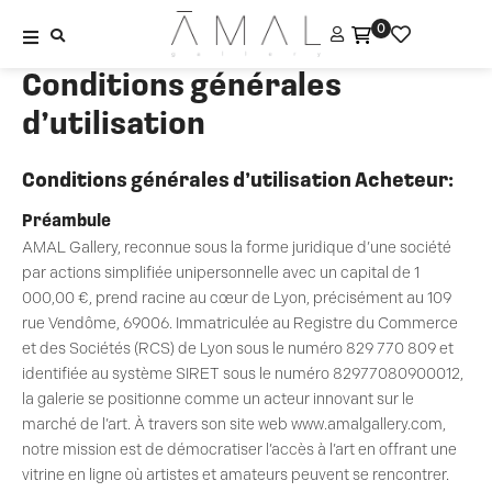
Aller
0
au
contenu
Conditions générales
Tableaux contemporains
d’utilisation
Objets design
Conditions générales d’utilisation Acheteur:
Nos artistes
Préambule
AMAL Gallery, reconnue sous la forme juridique d’une société
La galerie
par actions simplifiée unipersonnelle avec un capital de 1
000,00 €, prend racine au cœur de Lyon, précisément au 109
Contact
rue Vendôme, 69006. Immatriculée au Registre du Commerce
et des Sociétés (RCS) de Lyon sous le numéro 829 770 809 et
identifiée au système SIRET sous le numéro 82977080900012,
la galerie se positionne comme un acteur innovant sur le
marché de l’art. À travers son site web www.amalgallery.com,
notre mission est de démocratiser l’accès à l’art en offrant une
vitrine en ligne où artistes et amateurs peuvent se rencontrer.