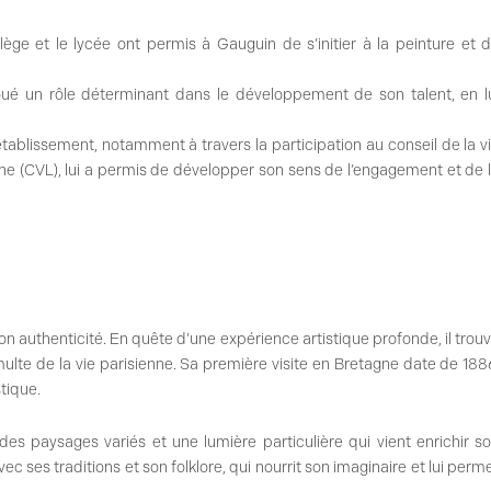
lège et le lycée ont permis à Gauguin de s’initier à la peinture et 
oué un rôle déterminant dans le développement de son talent, en l
’établissement, notamment à travers la participation au conseil de la v
nne (CVL), lui a permis de développer son sens de l’engagement et de 
son authenticité. En quête d’une expérience artistique profonde, il trou
umulte de la vie parisienne. Sa première visite en Bretagne date de 188
tique.
es paysages variés et une lumière particulière qui vient enrichir s
avec ses traditions et son folklore, qui nourrit son imaginaire et lui perm