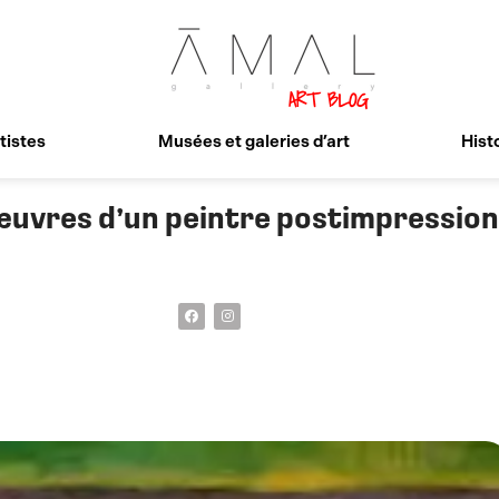
tistes
Musées et galeries d’art
Histo
 œuvres d’un peintre postimpression
F
I
a
n
c
s
e
t
b
a
o
g
o
r
k
a
m