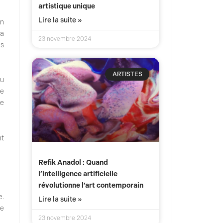
artistique unique
Lire la suite »
en
la
23 novembre 2024
es
ARTISTES
du
ue
me
nt
Refik Anadol : Quand
l’intelligence artificielle
révolutionne l’art contemporain
e.
Lire la suite »
le
23 novembre 2024