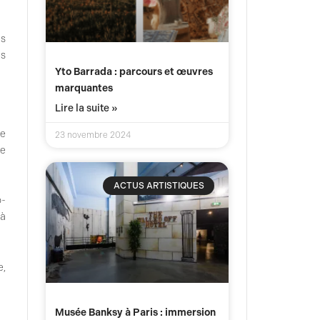
es
es
Yto Barrada : parcours et œuvres
marquantes
Lire la suite »
te
23 novembre 2024
ne
ACTUS ARTISTIQUES
o-
 à
e,
Musée Banksy à Paris : immersion