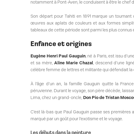
notamment à Pont-Aven, le conduisent à être le chef de
Son départ pour Tahiti en 1891 marque un tournant da
œuvres aux aplats de couleurs et aux formes simplif
tableaux de cette période sont parmi les plus connus 
Enfance et origines
Eugène Henri Paul Gauguin
, né à Paris, est issu d’u
et sa mère,
Aline Marie Chazal
, descend d’une lig
célèbre femme de lettres et militante qui défendait l
À l’âge d’un an, la famille Gauguin quitte la Franc
péruvienne. Durant le voyage, son père décède, laissa
Lima, chez un grand-oncle,
Don Pio de Tristan Mosco
C’est là-bas que Paul Gauguin passe ses premières an
marqué par un goût pour l’exotisme et le voyage.
Les débuts dans la peinture