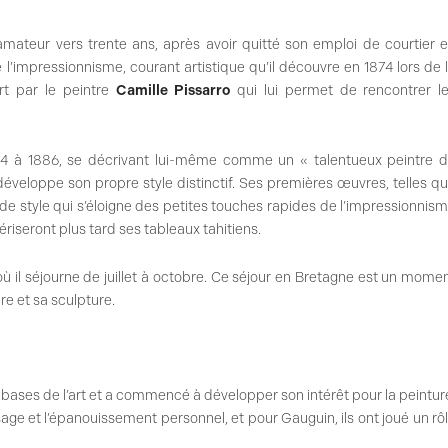
amateur vers trente ans, après avoir quitté son emploi de courtier 
 l’impressionnisme, courant artistique qu’il découvre en 1874 lors de 
art par le peintre
Camille Pissarro
qui lui permet de rencontrer l
 à 1886, se décrivant lui-même comme un « talentueux peintre 
éveloppe son propre style distinctif. Ses premières œuvres, telles q
 style qui s’éloigne des petites touches rapides de l’impressionnis
ériseront plus tard ses tableaux tahitiens.
où il séjourne de juillet à octobre. Ce séjour en Bretagne est un mome
re et sa sculpture.
 bases de l’art et a commencé à développer son intérêt pour la peintur
age et l’épanouissement personnel, et pour Gauguin, ils ont joué un rô