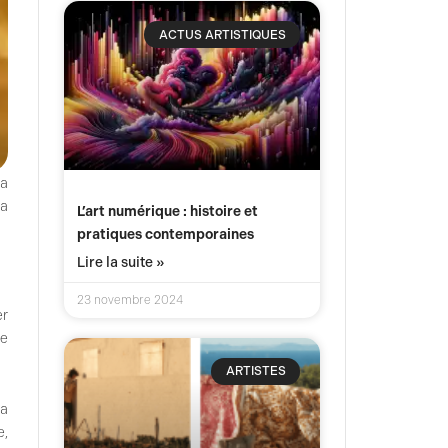
ACTUS ARTISTIQUES
 a
la
L’art numérique : histoire et
pratiques contemporaines
Lire la suite »
23 novembre 2024
er
te
ARTISTES
sa
e,