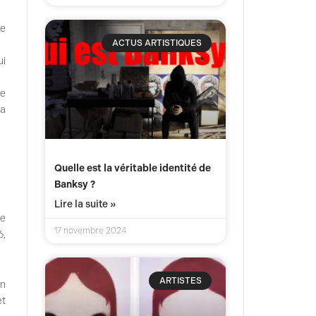
de
ACTUS ARTISTIQUES
ui
ie
la
Quelle est la véritable identité de
Banksy ?
Lire la suite »
ve
17 novembre 2024
6,
ARTISTES
on
et