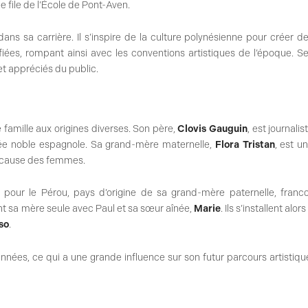
 file de l’École de Pont-Aven.
ns sa carrière. Il s’inspire de la culture polynésienne pour créer d
iées, rompant ainsi avec les conventions artistiques de l’époque. S
et appréciés du public.
ne famille aux origines diverses. Son père,
Clovis Gauguin
, est journalis
née noble espagnole. Sa grand-mère maternelle,
Flora Tristan
, est u
a cause des femmes.
e pour le Pérou, pays d’origine de sa grand-mère paternelle, franc
nt sa mère seule avec Paul et sa sœur aînée,
Marie
. Ils s’installent alors
so
.
nées, ce qui a une grande influence sur son futur parcours artistiqu