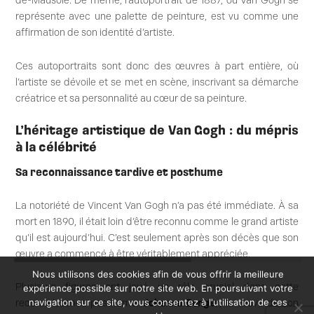
de-Mausole. De même, l’autoportrait de 1887, où Van Gogh se
représente avec une palette de peinture, est vu comme une
affirmation de son identité d’artiste.
Ces autoportraits sont donc des œuvres à part entière, où
l’artiste se dévoile et se met en scène, inscrivant sa démarche
créatrice et sa personnalité au cœur de sa peinture.
L’héritage artistique de Van Gogh : du mépris
à la célébrité
Sa reconnaissance tardive et posthume
La notoriété de Vincent Van Gogh n’a pas été immédiate. À sa
mort en 1890, il était loin d’être reconnu comme le grand artiste
qu’il est aujourd’hui. C’est seulement après son décès que son
œuvre a commencé à être véritablement appréciée.
Nous utilisons des cookies afin de vous offrir la meilleure
Plusieurs figures ont joué un rôle crucial dans cette
expérience possible sur notre site web. En poursuivant votre
navigation sur ce site, vous consentez à l'utilisation de ces
reconnaissance posthume.
Johanna Bonger
, la veuve de son