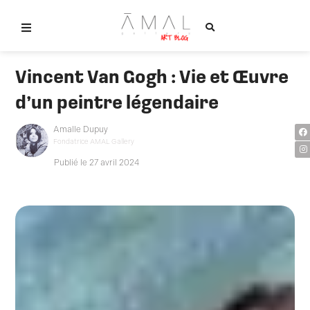
Aller
au
contenu
Tableaux contemporains
Vincent Van Gogh : Vie et Œuvre
Objets design
d’un peintre légendaire
F
I
Amalle Dupuy
Nos artistes
a
n
Fondatrice AMAL Gallery
c
s
e
t
b
a
Publié le 27 avril 2024
La galerie
o
g
o
r
k
a
m
Contact