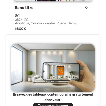
Sans titre
HeRo
BY!
BY!
150 x 120
100 x 
Acrylique
,
Dripping
,
Feutre
,
Posca
,
Vernis
Acryli
6800
€
3800
Essayez des tableaux contemporains gratuitement
chez vous !
Tester gratuitement