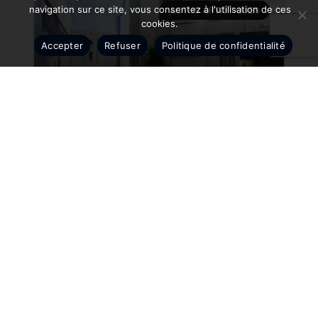
navigation sur ce site, vous consentez à l'utilisation de ces
ACTUS ARTISTIQUES
cookies.
Accepter
Refuser
Politique de confidentialité
Musée Banksy à Paris : immersion artistique
unique
Lire la suite »
23 novembre 2024
ARTISTES