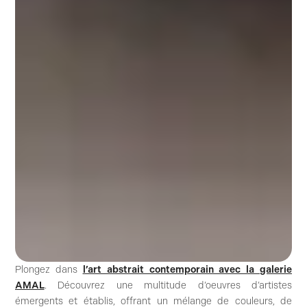
Plongez dans
l’art abstrait contemporain avec la galerie
AMAL
. Découvrez une multitude d’oeuvres d’artistes
émergents et établis, offrant un mélange de couleurs, de