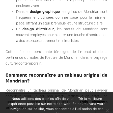
pour créer des bâtiments aux lignes épurées et aux
couleurs vives.
Dans le
design graphique
, les grilles de Mondrian sont
fréquemment utilisées comme base pour la mise en
page, offrant un équilibre visuel et une structure claire.
En
design d’intérieur
, les motifs de Mondrian sont
souvent employés pour ajouter une touche d’abstraction
à des espaces autrement minimalistes.
Cette influence persistante témoigne de l’impact et de la
pertinence durables de l’oeuvre de Mondrian dans le paysage
culturel contemporain.
Comment reconnaître un tableau original de
Mondrian?
Reconnaître un tableau original de Mondrian peut s’avérer
complexe pour un œil non averti. L’artiste a en effet une
Nous utilisons des cookies afin de vous offrir la meilleure
signature stylistique bien particulière.
Trois éléments
expérience possible sur notre site web. En poursuivant votre
principaux
sont à prendre en compte :
navigation sur ce site, vous consentez à l'utilisation de ces