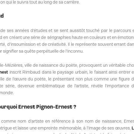
n qui le suivra tout au long de sa carrière.
ud
de ses années d’études et se sent aussitôt touché par le parcours 
 en créant une série de sérigraphies haute en couleurs et en émotion
é, d’insoumission et de créativité. Il le représente souvent errant da
 signifier sa quête perpétuelle de l’inconnu.
lle-Mézières, ville de naissance du poète, provoquent un véritable ch
nest
inscrit Rimbaud dans le paysage urbain, le faisant ainsi entrer 
velle de l’œuvre du poète, le présentant non plus comme une figure 
 série, devenue emblématique de l’artiste, révèle l’importance 
 monde.
pourquoi Ernest Pignon-Ernest ?
e comme nom d’artiste en référence à son nom de naissance, Erne
Il intrigue et laisse une empreinte mémorable, à l’image de ses œuvres.