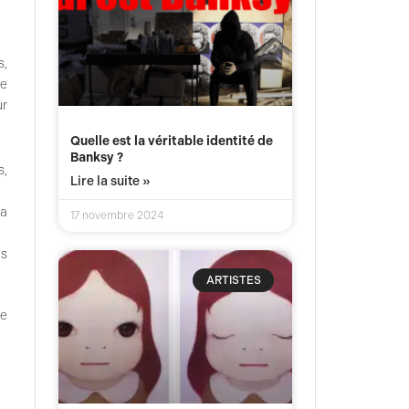
s,
ce
ur
Quelle est la véritable identité de
Banksy ?
s,
Lire la suite »
la
17 novembre 2024
es
ARTISTES
le