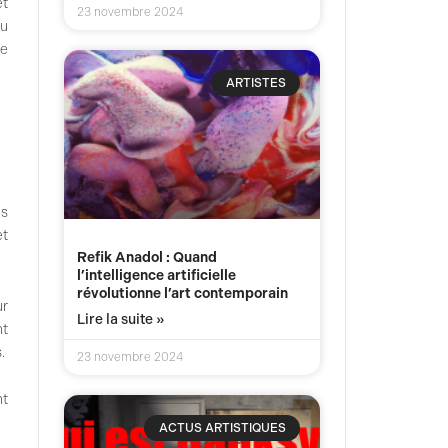
et
23 novembre 2024
eu
ue
ARTISTES
es
et
Refik Anadol : Quand
l’intelligence artificielle
révolutionne l’art contemporain
ur
Lire la suite »
nt
.
23 novembre 2024
nt
ACTUS ARTISTIQUES