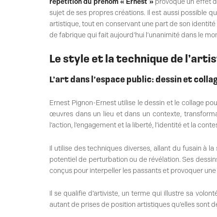
répétition du prénom « Ernest »
provoque un effet de 
sujet de ses propres créations. Il est aussi possible qu
artistique, tout en conservant une part de son identit
de fabrique qui fait aujourd’hui l’unanimité dans le mon
Le style et la technique de l’arti
L’art dans l’espace public: dessin et colla
Ernest Pignon-Ernest utilise le dessin et le collage p
œuvres dans un lieu et dans un contexte, transformant
l’action, l’engagement et la liberté, l’identité et la conte
Il utilise des techniques diverses, allant du fusain à l
potentiel de perturbation ou de révélation. Ses dessin
conçus pour interpeller les passants et provoquer u
Il se qualifie d’artiviste, un terme qui illustre sa vol
autant de prises de position artistiques qu’elles sont d