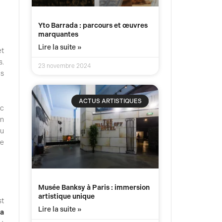
Yto Barrada : parcours et œuvres
marquantes
Lire la suite »
et
s.
23 novembre 2024
ns
ACTUS ARTISTIQUES
oc
en
du
de
Musée Banksy à Paris : immersion
artistique unique
st
Lire la suite »
La