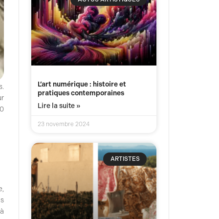
L’art numérique : histoire et
s.
pratiques contemporaines
ur
Lire la suite »
00
23 novembre 2024
ARTISTES
e,
es
 à