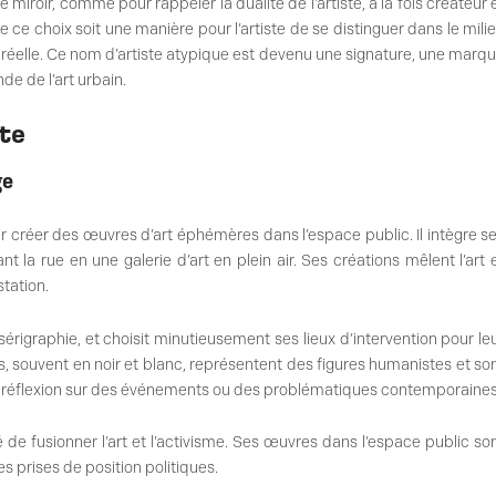
miroir, comme pour rappeler la dualité de l’artiste, à la fois créateur 
e ce choix soit une manière pour l’artiste de se distinguer dans le mili
é réelle. Ce nom d’artiste atypique est devenu une signature, une marq
de de l’art urbain.
ste
ge
our créer des œuvres d’art éphémères dans l’espace public. Il intègre s
 la rue en une galerie d’art en plein air. Ses créations mêlent l’art 
station.
a sérigraphie, et choisit minutieusement ses lieux d’intervention pour le
s, souvent en noir et blanc, représentent des figures humanistes et so
ne réflexion sur des événements ou des problématiques contemporaines
onté de fusionner l’art et l’activisme. Ses œuvres dans l’espace public so
es prises de position politiques.