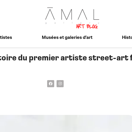
tistes
Musées et galeries d’art
Histo
toire du premier artiste street-art 
F
I
a
n
c
s
e
t
b
a
o
g
o
r
k
a
m