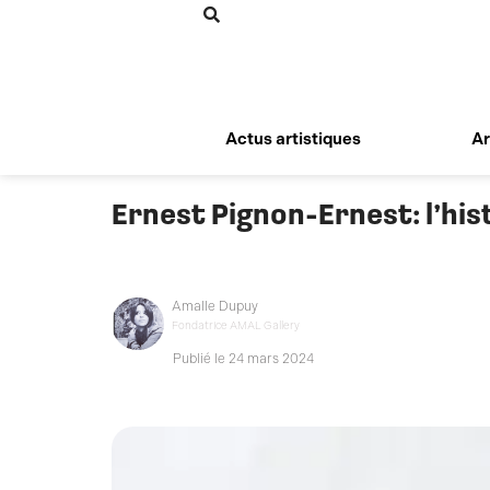
Aller
au
contenu
Actus artistiques
Ar
Ernest Pignon-Ernest: l’his
Amalle Dupuy
Fondatrice AMAL Gallery
Publié le 24 mars 2024