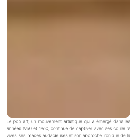
Le pop art, un mouvement artistique qui a émergé dans les
années 1950 et 1960, continue de captiver avec ses couleurs
vives, ses images audacieuses et son approche ironique de la