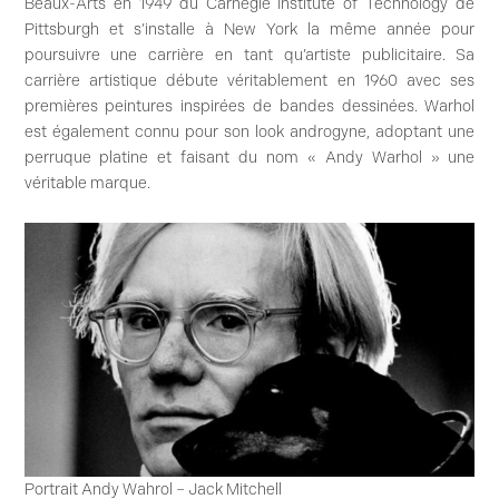
Beaux-Arts en 1949 du Carnegie Institute of Technology de
Pittsburgh et s’installe à New York la même année pour
poursuivre une carrière en tant qu’artiste publicitaire. Sa
carrière artistique débute véritablement en 1960 avec ses
premières peintures inspirées de bandes dessinées. Warhol
est également connu pour son look androgyne, adoptant une
perruque platine et faisant du nom « Andy Warhol » une
véritable marque.
Portrait Andy Wahrol – Jack Mitchell