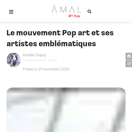
Aller
au
contenu
Tableaux contemporains
Le mouvement Pop art et ses
Objets design
artistes emblématiques
F
I
Amalle Dupuy
Nos artistes
a
n
Fondatrice AMAL Gallery
c
s
e
t
b
a
Publié le 29 novembre 2023
La galerie
o
g
o
r
k
a
m
Contact