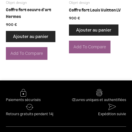
Objet design
Objet design
Coffre fort oeuvre d’art
Coffre fort Louis Vuitton LV
Hermes
900
€
900
€
Ajouter au panier
Ajouter au panier
Add To Compare
Add To Compare
Paiements sécurisés
Œuvres uniques et authentifiées
Retours gratuits pendant 14j
Expédition suivie