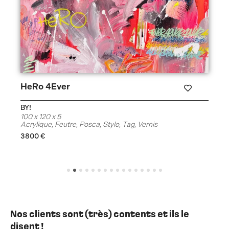
HeRo 4Ever
BY!
100 x 120 x 5
Acrylique
,
Feutre
,
Posca
,
Stylo
,
Tag
,
Vernis
3800
€
Nos clients sont (très) contents et ils le
disent !