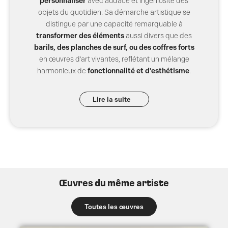
personnaliser
avec audace et ingéniosité des
faisant ainsi écho à notre désir d’esthétique et de protection.
objets du quotidien. Sa démarche artistique se
Son art nous rappelle que la beauté peut aussi être synonyme
distingue par une capacité remarquable à
de sécurité, et que notre quête d’excellence peut se traduire
transformer des éléments
aussi divers que des
par des pièces qui sont à la fois pratiques et esthétiquement
barils, des planches de surf, ou des coffres forts
exquises.
en œuvres d'art vivantes, reflétant un mélange
harmonieux de
fonctionnalité et d'esthétisme
.
Lire la suite
Œuvres du même artiste
Toutes les œuvres