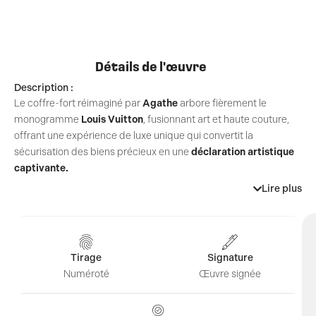
Détails de l'œuvre
Description :
Le coffre-fort réimaginé par
Agathe
arbore fièrement le
monogramme
Louis Vuitton
, fusionnant art et haute couture,
offrant une expérience de luxe unique qui convertit la
sécurisation des biens précieux en une
déclaration artistique
captivante.
L’Art de l’élégance sécurisée par Agathe
Lire plus
Entrez dans le monde de la finesse artistique avec Agathe, une
artiste révolutionnaire qui
réinvente des objets
du quotidien en
créations d’art hautement désirables. Agathe n’est pas une
artiste ordinaire ; elle est une visionnaire qui redéfinit l’art en
Tirage
Signature
investissant des espaces inattendus comme des
coffres-forts,
Numéroté
Œuvre signée
des planches de surf et des skateboards
, en les parant de
motifs luxueux et de messages culturels forts. Aujourd’hui, nous
plongeons dans son œuvre la plus récente, qui intègre l’essence