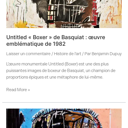
Untitled « Boxer » de Basquiat : œuvre
emblématique de 1982
Laisser un commentaire
/
Histoire de l'art
/ Par
Benjamin Dupuy
L’œuvre monumentale Untitled (Boxer) est une des plus
puissantes images de boxeur de Basquiat, un champion de
proportions épiques et une métaphore de lui-même.
Read More »
Untitled
« Skull »
Basquiat