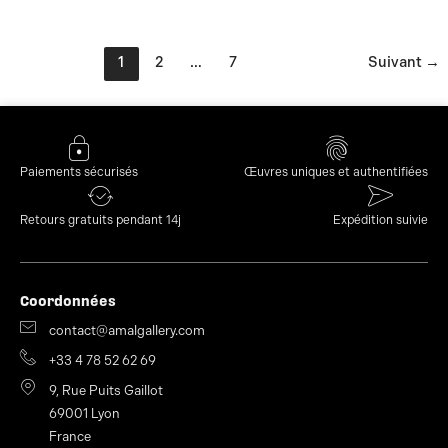
1
2
…
7
Suivant
→
Paiements sécurisés
Œuvres uniques et authentifiées
Retours gratuits pendant 14j
Expédition suivie
Coordonnées
contact@amalgallery.com
+33 4 78 52 62 69
9, Rue Puits Gaillot
69001 Lyon
France