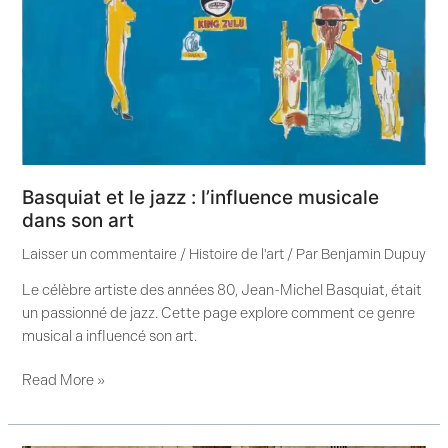
jazz
:
l’influence
musicale
dans
son
art
Basquiat et le jazz : l’influence musicale
dans son art
Laisser un commentaire
/
Histoire de l'art
/ Par
Benjamin Dupuy
Le célèbre artiste des années 80, Jean-Michel Basquiat, était
un passionné de jazz. Cette page explore comment ce genre
musical a influencé son art.
Read More »