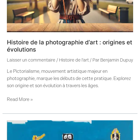
origines
et
évolutions
Histoire de la photographie d’art : origines et
évolutions
Laisser un commentaire
/
Histoire de l'art
/ Par
Benjamin Dupuy
Le Pictorialisme, mouvement artistique majeur en
photographie, marque les débuts de cette pratique. Explorez
son origine et son évolution à travers les âges.
Read More »
Basquiat
et
le