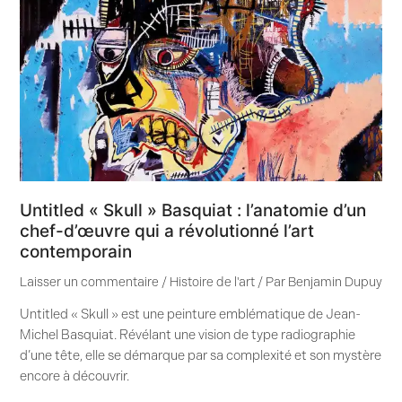
:
l’anatomie
d’un
chef-
d’œuvre
qui
a
révolutionné
l’art
contemporain
Untitled « Skull » Basquiat : l’anatomie d’un
chef-d’œuvre qui a révolutionné l’art
contemporain
Laisser un commentaire
/
Histoire de l'art
/ Par
Benjamin Dupuy
Untitled « Skull » est une peinture emblématique de Jean-
Michel Basquiat. Révélant une vision de type radiographie
d’une tête, elle se démarque par sa complexité et son mystère
encore à découvrir.