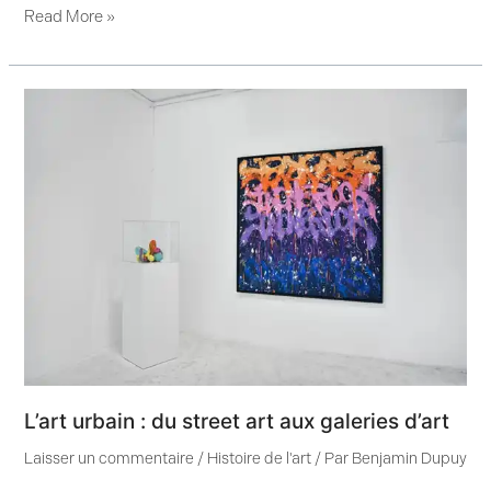
Read More »
L’art
urbain
:
du
street
art
aux
galeries
d’art
L’art urbain : du street art aux galeries d’art
Laisser un commentaire
/
Histoire de l'art
/ Par
Benjamin Dupuy