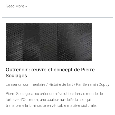
Read More »
Outrenoir
:
œuvre
et
concept
de
Pierre
Soulages
Outrenoir : œuvre et concept de Pierre
Soulages
Laisser un commentaire
/
Histoire de l'art
/ Par
Benjamin Dupuy
Pierre Soulages a su créer une révolution dans le monde de
l’art avec l’Outrenoir, une couleur au-delà du noir qui
transforme la luminosité en véritable matière picturale.