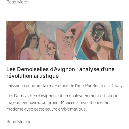
Read More »
Les
Demoiselles
d’Avignon
:
analyse
d’une
révolution
Les Demoiselles d’Avignon : analyse d’une
artistique
révolution artistique
Laisser un commentaire
/
Histoire de l'art
/ Par
Benjamin Dupuy
Les Demoiselles d’Avignon est un bouleversement artistique
majeur. Découvrez comment Picasso a révolutionné l’art
moderne avec cette œuvre emblématique.
Read More »