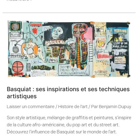
Basquiat
:
ses
inspirations
et
ses
techniques
artistiques
Basquiat : ses inspirations et ses techniques
artistiques
Laisser un commentaire
/
Histoire de l'art
/ Par
Benjamin Dupuy
Son style artistique, mélange de graffitis et peintures, s’inspire
de la culture afro-américaine, du pop art et du street art.
Découvrez l’influence de Basquiat sur le monde de l’art.