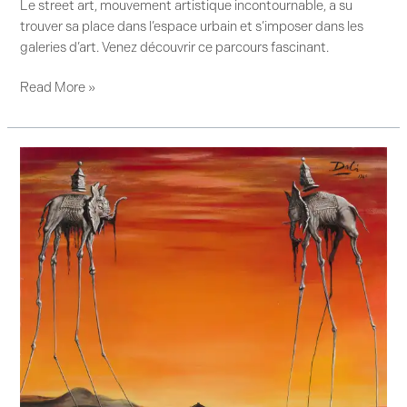
Le street art, mouvement artistique incontournable, a su
trouver sa place dans l’espace urbain et s’imposer dans les
galeries d’art. Venez découvrir ce parcours fascinant.
Read More »
Les
Éléphants
de
Dalí
:
chef-
d’œuvre
surréaliste
incontournable