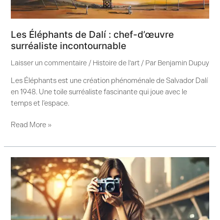
Les Éléphants de Dalí : chef-d’œuvre
surréaliste incontournable
Laisser un commentaire
/
Histoire de l'art
/ Par
Benjamin Dupuy
Les Éléphants est une création phénoménale de Salvador Dalí
en 1948. Une toile surréaliste fascinante qui joue avec le
temps et l’espace.
Read More »
Histoire
de
la
photographie
d’art
: