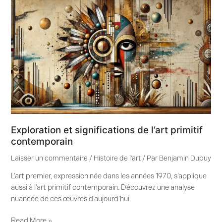
Exploration
et
significations
de
l’art
primitif
contemporain
Exploration et significations de l’art primitif
contemporain
Laisser un commentaire
/
Histoire de l'art
/ Par
Benjamin Dupuy
L’art premier, expression née dans les années 1970, s’applique
aussi à l’art primitif contemporain. Découvrez une analyse
nuancée de ces œuvres d’aujourd’hui.
Read More »