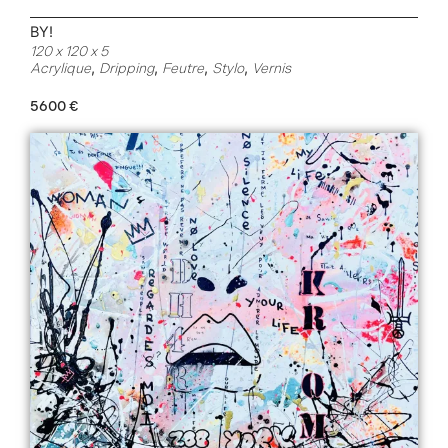
BY!
120 x 120 x 5
,
,
,
,
Acrylique
Dripping
Feutre
Stylo
Vernis
5600
€