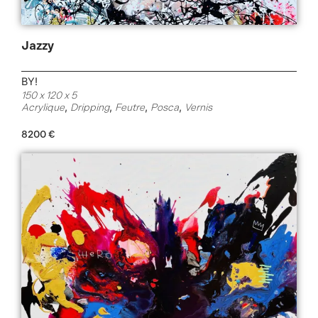
Jazzy
BY!
150 x 120 x 5
,
,
,
,
Acrylique
Dripping
Feutre
Posca
Vernis
8200
€