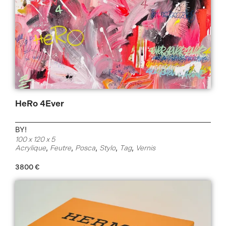
HeRo 4Ever
BY!
100 x 120 x 5
,
,
,
,
,
Acrylique
Feutre
Posca
Stylo
Tag
Vernis
3800
€