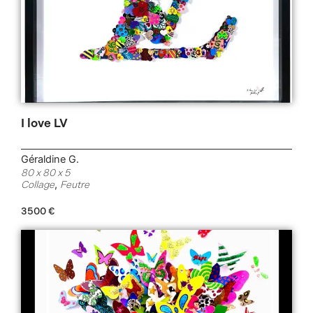
I love LV
Géraldine G.
80 x 80 x 5
,
Collage
Feutre
3500
€