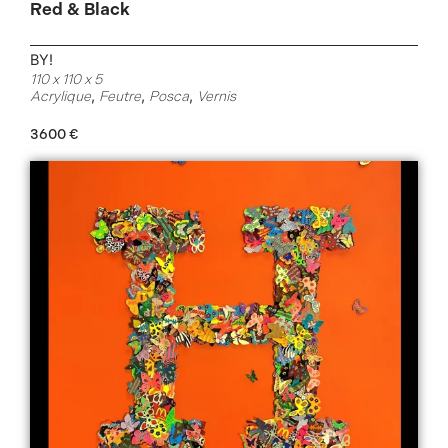
Red & Black
BY!
110 x 110 x 5
,
,
,
Acrylique
Feutre
Posca
Vernis
3600
€