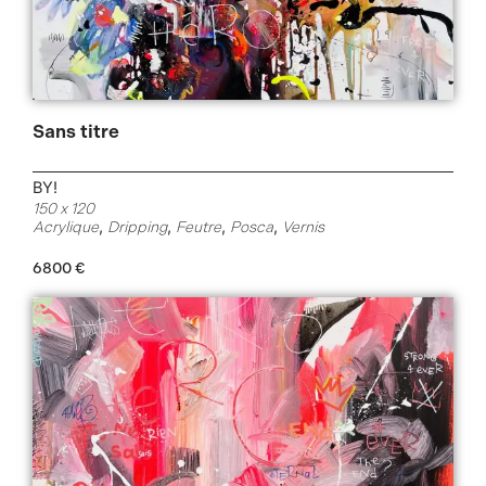
Sans titre
BY!
150 x 120
,
,
,
,
Acrylique
Dripping
Feutre
Posca
Vernis
6800
€