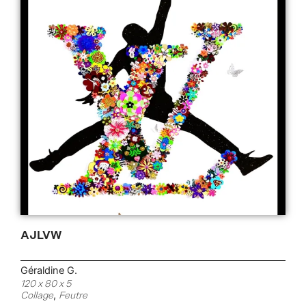
AJLVW
Géraldine G.
120 x 80 x 5
,
Collage
Feutre