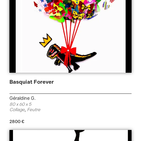
Basquiat Forever
Géraldine G.
80 x 60 x 5
,
Collage
Feutre
2800
€