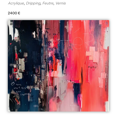
,
,
,
Acrylique
Dripping
Feutre
Vernis
2400
€