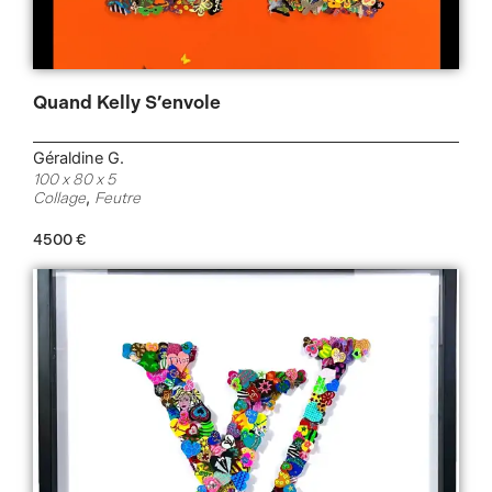
Quand Kelly S’envole
Géraldine G.
100 x 80 x 5
,
Collage
Feutre
4500
€