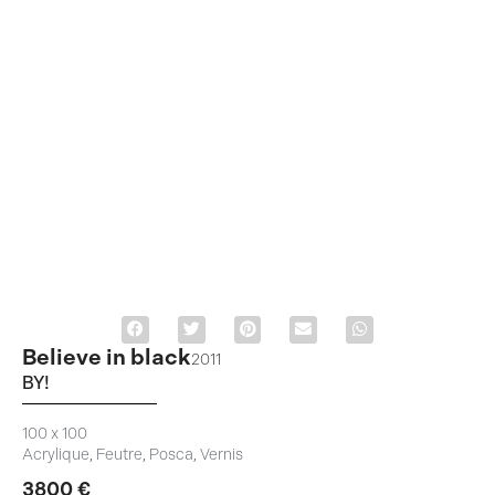
Believe in black
2011
BY!
100 x 100
Acrylique
,
Feutre
,
Posca
,
Vernis
3800
€