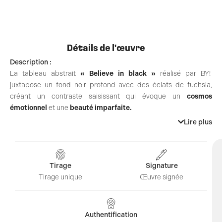
Détails de l'œuvre
Description :
La tableau abstrait
« Believe in black »
réalisé par BY!
juxtapose un fond noir profond avec des éclats de fuchsia,
créant un contraste saisissant qui évoque un
cosmos
émotionnel
et une
beauté imparfaite.
Lire plus
Une odyssée chromatique dans l’univers de BY!
Imaginez une toile où le noir profond rencontre des explosions
fuchsia, où l’obscurité est percée par la lumière et la couleur:
voilà l’univers que nous offre l’artiste BY!. À travers cette
Tirage
Signature
création présentée par Amal Gallery, l’artiste nous invite dans un
Tirage unique
Œuvre signée
cosmos où le contraste règne en maître et où l’imagination n’a
d’autre choix que de s’envoler.
Le contraste : une danse entre lumière et ténèbres
Authentification
Au cœur de cette œuvre, le contraste n’est pas simplement