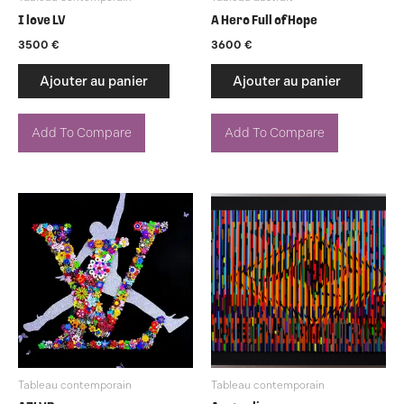
I love LV
A Hero Full of Hope
3500
€
3600
€
Ajouter au panier
Ajouter au panier
Add To Compare
Add To Compare
Tableau contemporain
Tableau contemporain