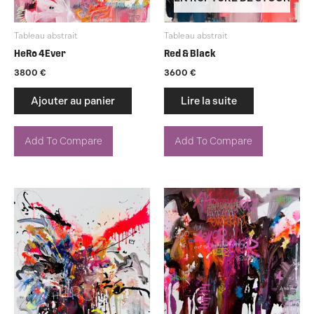
Tableau abstrait
Tableau abstrait
HeRo 4Ever
Red & Black
3800
€
3600
€
Ajouter au panier
Lire la suite
Add To Compare
Add To Compare