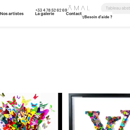
Search
+33 4 78 52 62 69
...
Nos artistes
La galerie
Contact
Besoin d'aide ?