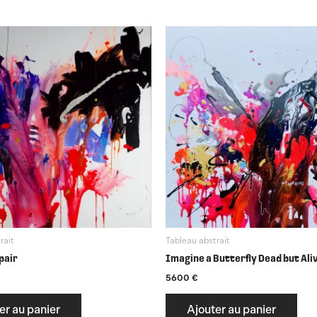
rait
Tableau abstrait
pair
Imagine a Butterfly Dead but Ali
5600
€
er au panier
Ajouter au panier