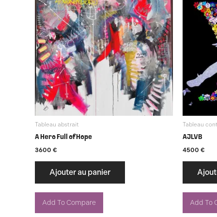
Tableau abstrait
Tableau con
A Hero Full of Hope
AJLVB
3600
€
4500
€
Ajouter au panier
Ajout
Add To Compare
Add To 