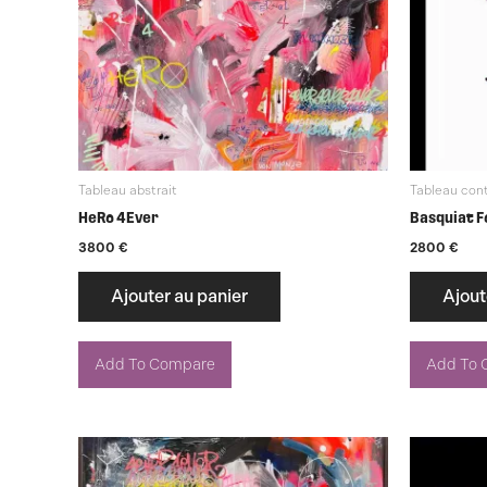
Tableau abstrait
Tableau con
HeRo 4Ever
Basquiat F
3800
€
2800
€
Ajouter au panier
Ajout
Add To Compare
Add To 