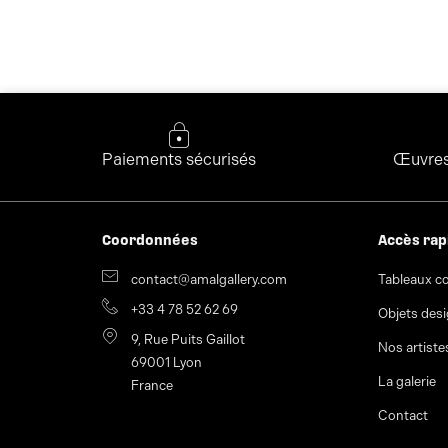
Paiements sécurisés
Œuvres 
Coordonnées
Accès rap
contact@amalgallery.com
Tableaux c
+33 4 78 52 62 69
Objets des
9, Rue Puits Gaillot
Nos artiste
69001 Lyon
La galerie
France
Contact