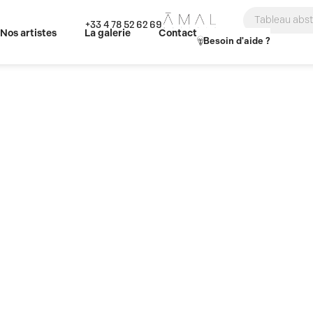
Search
+33 4 78 52 62 69
...
Nos artistes
La galerie
Contact
Besoin d'aide ?